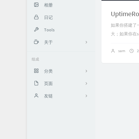
相册
Uptime
日记
如果你搭建了
Tools
大；如果你在se
关于
sam
2
About me
组成
XXxx
分类
页面
5
时光机（加密）
友链
13
Network
Another Sam
9
Boris的交易世界
13
思有云 - IOIOX
0