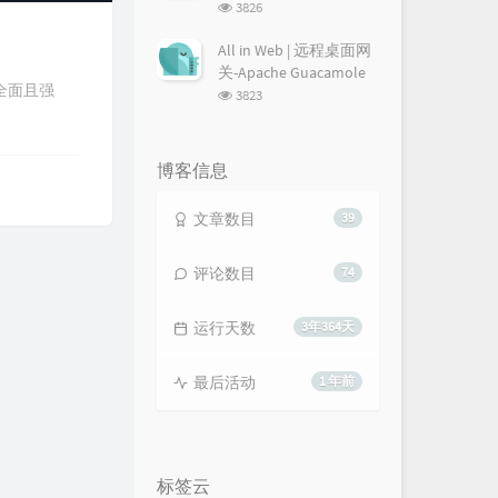
浏
3826
览
次
All in Web | 远程桌面网
数:
关-Apache Guacamole
全面且强
浏
3823
览
次
数:
博客信息
文章数目
39
评论数目
74
运行天数
3年364天
最后活动
1 年前
标签云