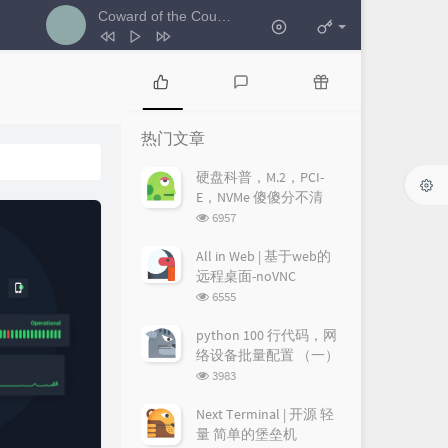
Coward of the County
- 艺人A
1
Coward of the County
艺人A
2
i could be the one
艺人E
热
最
随
门
新
机
3
分开旅行
艺人I
热门文章
文
评
文
4
好运来
艺人X
章
论
章
硬盘科普，M.2，PCI-
E，NVMe 傻傻分不清
浏
6957
览
次
All in Web | 基于web的
数:
远程桌面-noVNC
浏
6555
览
次
python 100 行代码，网
数:
络设备批量配置 （一）
浏
3983
览
次
Next Terminal | 开源 轻
数:
量 简单的堡垒机