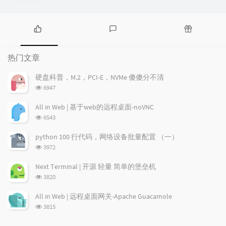
热
最
随
门
新
机
热门文章
文
评
文
章
论
章
硬盘科普，M.2，PCI-E，NVMe 傻傻分不清
浏
6947
览
次
All in Web | 基于web的远程桌面-noVNC
数:
浏
6543
览
次
python 100 行代码，网络设备批量配置 （一）
数:
浏
3972
览
次
Next Terminal | 开源 轻量 简单的堡垒机
数:
浏
3820
览
次
All in Web | 远程桌面网关-Apache Guacamole
数:
浏
3815
览
次