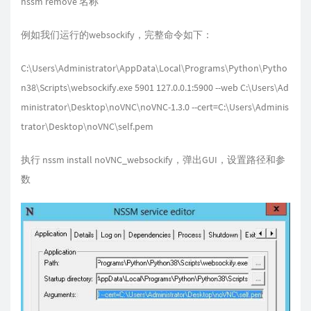
nssm remove 名称
例如我们运行的websockify，完整命令如下：
C:\Users\Administrator\AppData\Local\Programs\Python\Pytho
n38\Scripts\websockify.exe 5901 127.0.0.1:5900 --web C:\Users\Ad
ministrator\Desktop\noVNC\noVNC-1.3.0 --cert=C:\Users\Adminis
trator\Desktop\noVNC\self.pem
执行 nssm install noVNC_websockify，弹出GUI，设置路径和参
数