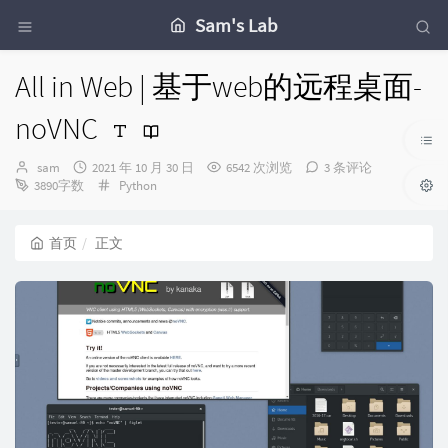
Sam's Lab
All in Web | 基于web的远程桌面-
noVNC
博
发
sam
2021 年 10 月 30 日
6542 次浏览
3 条评论
主：
布
分
3890字数
Python
时
类：
间：
首页
正文