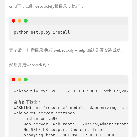
cmd下，cd到websockify根目录，执行：
python setup.py install
完毕后，任意目录 执行 websockify --help 确认是否安装成功。
然后开启websockify：
websockify.exe 5901 127.0.0.1:5900 --web C:\xxxx\no
会有如下输出：

WARNING: no 'resource' module, daemonizing is disab
WebSocket server settings:

  - Listen on :5901

  - Web server. Web root: C:\Users\Administrator\De
  - No SSL/TLS support (no cert file)

  - proxying from :5901 to 127.0.0.1:5900