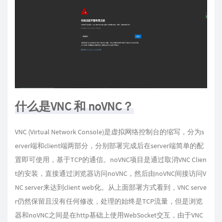
什么是VNC 和 noVNC？
VNC (Virtual Network Console)是虚拟网络控制台的缩写，分为s
erver端和client端两部分，分别部署完成后在server端简单的配
置即可使用，基于TCP的通信。noVNC项目是通过取消VNC Clien
t的安装，直接通过浏览器访问noVNC，然后由noVNC间接访问V
NC server来达到client web化。从上面部署方式看到，VNC serve
r仍然保留且没有任何修改，处理的始终是TCP流量，但是浏览
器和noVNC之间是在http基础上使用WebSocket交互，由于VNC