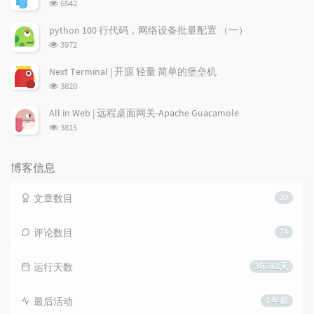
浏
6542
览
次
python 100 行代码，网络设备批量配置 （一）
数:
浏
3972
览
次
Next Terminal | 开源 轻量 简单的堡垒机
数:
浏
3820
览
次
All in Web | 远程桌面网关-Apache Guacamole
数:
浏
3815
览
次
数:
博客信息
文章数目
39
评论数目
74
运行天数
3年361天
最后活动
1 年前