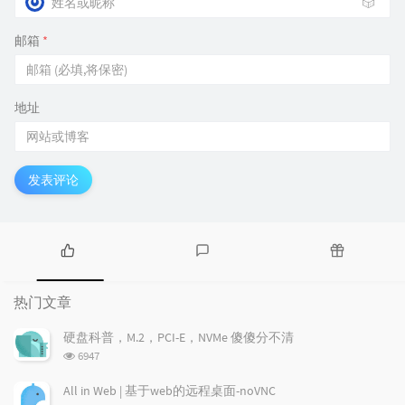
🎲
邮箱
*
地址
发表评论
热
最
随
门
新
机
热门文章
文
评
文
章
论
章
硬盘科普，M.2，PCI-E，NVMe 傻傻分不清
浏
6947
览
次
All in Web | 基于web的远程桌面-noVNC
数: